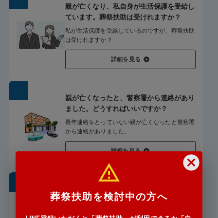
親が亡くなり、私自身が生活保護を受給し
ています。葬祭扶助は受けれますか？
私が生活保護を受給しているのですが、葬祭扶助
は受けれますか？
詳細を見る
親が亡くなったと、警察署から連絡があり
ました。どうすればいいですか？
長年連絡をとっていない親が亡くなったと警察署
から連絡がありました。
詳細を見る
遠方からでも葬儀の手配は可能
葬祭扶助を検討中の方へ
ですか
「遠方の親戚が亡くなったと」警察