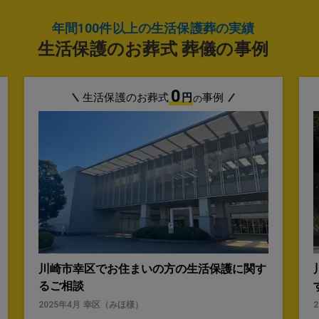
年間100件以上の生活保護葬の実績
生活保護のお葬式 葬儀の事例
0
生活保護のお葬式
円
事例
の
川崎市幸区でお住まいの方の生活保護に関す
るご相談
2025年4月
幸区
（
みほ
様）