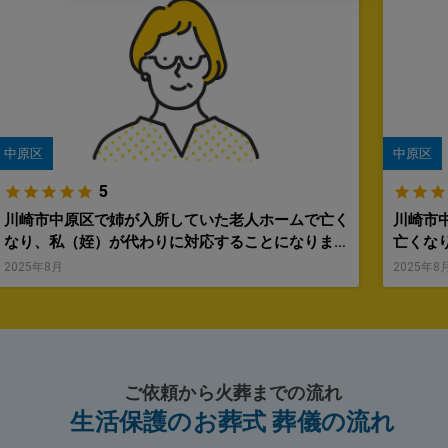
中原区
中原区
5
川崎市中原区で姉が入所していた老人ホームで亡く
川崎市
なり、私（姪）が代わりに対応することになりまし
亡くな
た。突然の訃報にどうしたら良いのか分からず、施
ばなり
2025年8月
2025年8
設の職員から『生活保護を受けている場合は制度が
すぐ駆
使えるかもしれません』と聞き、御社へ連絡しまし
不安でいっぱい
た。 担当の方は、まず落ち着いた声で状況を確認
当の方
し、葬祭扶助制度を利用すれば費用は0円で対応で
明して
きると教えてくださいました。丁寧に仕組みを説明
葬儀は
ご依頼から火葬までの流れ
いただき、経済的な不安が一気に解消されたことを
ると聞き
生活保護のお葬式 葬儀の流れ
覚えています。 老人ホームからの搬送、安置所の
からの
手配、火葬の日程調整に加えて、役所への申請も代
て任せ