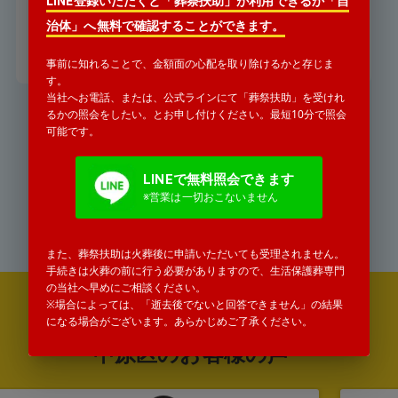
LINE登録いただくと「葬祭扶助」が利用できるか「自
署から連絡がありました。
治体」へ無料で確認することができます。
詳細を見る
事前に知れることで、金額面の心配を取り除けるかと存じま
す。
当社へお電話、または、公式ラインにて「葬祭扶助」を受けれ
るかの照会をしたい。とお申し付けください。最短10分で照会
可能です。
お気軽にお電話ください
0120-771-552
LINEで無料照会できます
※営業は一切おこないません
受付時間 24時間365日対応
タップすると電話がかかります
また、葬祭扶助は火葬後に申請いただいても受理されません。
手続きは火葬の前に行う必要がありますので、生活保護葬専門
の当社へ早めにご相談ください。
※場合によっては、「逝去後でないと回答できません」の結果
になる場合がございます。あらかじめご了承ください。
年間100件以上の生活保護葬の実績
中原区のお客様の声