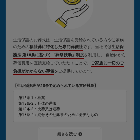
生活保護のお葬式は、生活保護を受給されている方やご家族
のための
福祉葬に特化した専門葬儀社
です。当社では
生活保
護法 第18条に基づく『葬祭扶助』制度
を利用し、 自治体から
葬儀費用を直接支給していただくことで、
ご家族に一切のご
負担がかからない葬儀
をご提供しています。
【生活保護法 第18条で定められている支給対象】
第18条-1：検案
第18条-2：死体の運搬
第18条-3：火葬又は埋葬
第18条-4：納骨その他葬祭のために必要なもの
葬祭扶助が対象となり、支給が認められると
ご家族様が現金
続きを読む
を立て替えたり、後から請求を受けたりすることはありませ