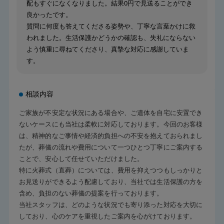
配もすぐになくなりました。結果0円で見送ることができ
良かったです。
質問に何度も答えてくださる姿勢や、丁寧な言葉かけに救
われました。生活保護かどうかの確認も、失礼にならない
よう慎重に尋ねてくださり、真摯な対応に感謝していま
す。
相談内容
ご家族が不安定な状況にある場合や、ご遺体を自宅に安置でき
ないケースにも当社は柔軟に対応しております。今回のお客様
は、精神的なご事情や経済的負担への不安を抱えておられまし
たが、葬儀の流れや費用について一つひとつ丁寧にご案内する
ことで、安心して任せていただけました。
特に火葬式（直葬）については、費用を抑えつつもしっかりと
お見送りができるよう配慮しており、当社では生活保護の方を
含め、負担のない葬儀の提案を行っております。
当社スタッフは、どのような状況でも寄り添った対応を大切に
しており、心のケアを重視したご案内を心がけております。