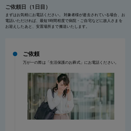
行していただいたため、初めての立場でも安心して
だけた
ご依頼日（1日目）
任せることができました。姪という立場で不安も多
で手続
まずはお気軽にお電話ください。 対象者様が逝去されている場合、お
かったのですが、最後まで寄り添って対応してくだ
行けな
電話いただければ、最短1時間程度で病院・ご自宅などに故人さまを
さったおかげで、無事に姉を見送ることができまし
たのは
お迎えしたあと、安置場所まで搬送いたします。
た。
ご依頼
万が一の際は「生活保護のお葬式」にお電話ください。