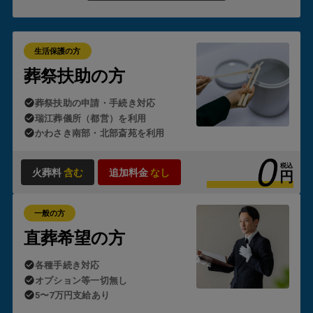
ん。
これが「生活保護のお葬式」の
葬儀が0円
でご利用いただ
ける理由です。
生活保護の方
ただし、制度の適用にはいくつかの要件があります。
葬祭扶助の方
・故人または喪主となる方が生活保護受給者であること
葬祭扶助の申請・手続き対応
・故人の預貯金や遺留金がほとんどないこと
・ご遺族の方の資産状況に著しい余裕がないこと
瑞江葬儀所（都営）を利用
かわさき南部・北部斎苑を利用
0
状況によっては自治体の判断が必要となるため、「生活保護
のお葬式」では
ケースワーカー様とのやり取りや申請手続き
税込
火葬料
含む
追加料金
なし
円
も含め、すべて代行
しております。
一般の方
直葬希望の方
各種手続き対応
オプション等一切無し
5〜7万円支給あり