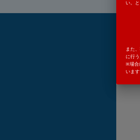
い。と
また、
に行う
※場合
います