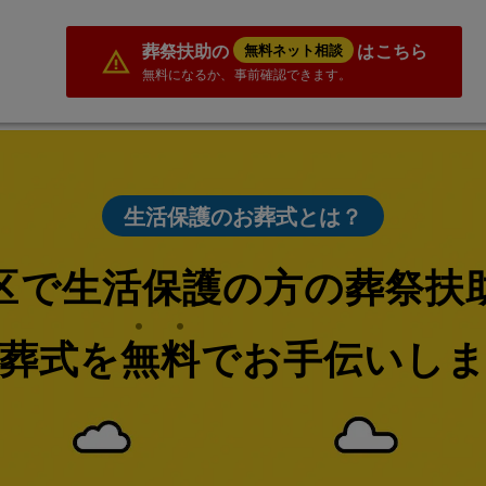
葬祭扶助の
はこちら
無料ネット相談
無料になるか、事前確認できます。
生活保護のお葬式とは？
区で生活保護の方の葬祭扶
葬式を無料でお手伝いし