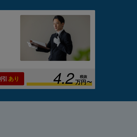
は
ケー
。
4.2
税抜
割引
あり
万円〜