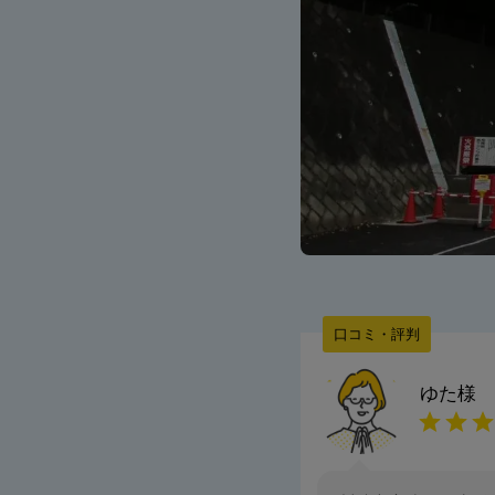
口コミ・評判
ゆた
様