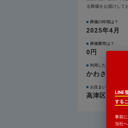
る葬儀をお届けして
葬儀の時期は？
2025年4月
葬儀費用は？
0円
利用した火葬場は？
かわさき北部
お住まいの地域は？
LIN
高津区
する
事前に
当社へ