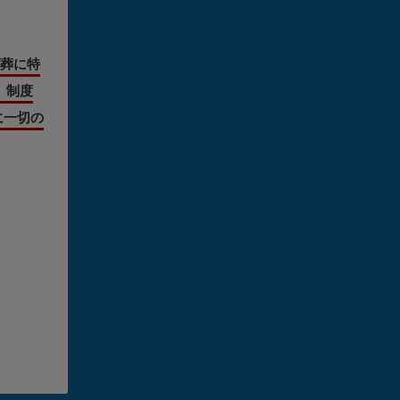
葬に特
』制度
に一切の
り、後
の
葬儀