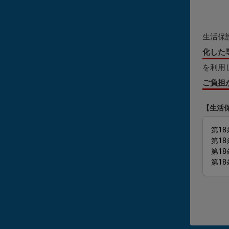
生活保
化した
を利用
ご負担
【生活
第18
第1
第1
第1
葬祭扶
から請
が0円