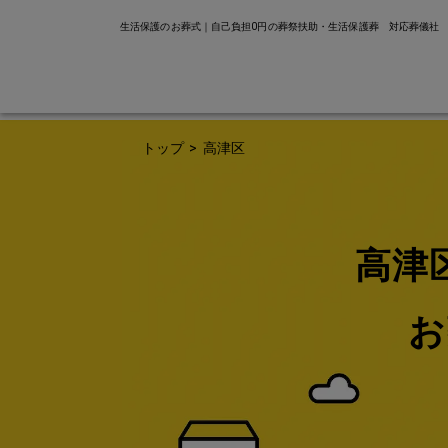
生活保護のお葬式｜自己負担0円の葬祭扶助・生活保護葬 対応葬儀社
トップ
>
高津区
高津
お