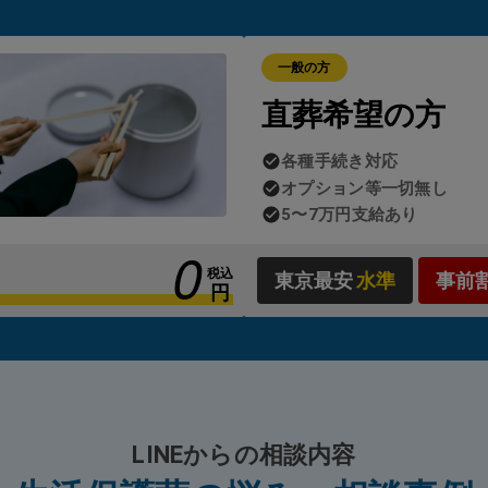
、制度の適用にはいくつかの要件があります。
一般の方
人または喪主となる方が生活保護受給者であること
直葬希望の方
人の預貯金や遺留金がほとんどないこと
遺族の方の資産状況に著しい余裕がないこと
各種手続き対応
オプション等一切無し
よっては自治体の判断が必要となるため、「生活保護のお葬式」で
5〜7万円支給あり
カー様とのやり取りや申請手続きも含め、すべて代行
しております
0
税込
東京最安
水準
事前
円
LINEからの相談内容