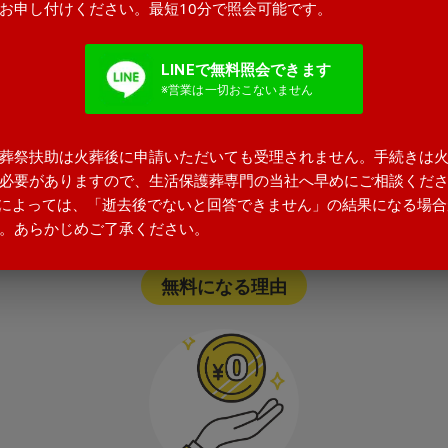
お申し付けください。最短10分で照会可能です。
LINEで無料照会できます
※営業は一切おこないません
生活保護以外の方も利用できます
火葬費用含む・追加料金なし
葬祭扶助は火葬後に申請いただいても受理されません。手続きは
必要がありますので、生活保護葬専門の当社へ早めにご相談くだ
お見積が最終の請求金額です
によっては、「逝去後でないと回答できません」の結果になる場合
。あらかじめご了承ください。
無料になる理由