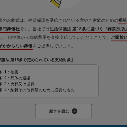
護のお葬式は、生活保護を受給されている方やご家族のための
福祉
専門葬儀社
です。当社では
生活保護法 第18条に基づく『葬祭扶助
し、 自治体から葬儀費用を直接支給していただくことで、
ご家族
がかからない葬儀
をご提供しています。
保護法 第18条で定められている支給対象】
条-1：検案
8条-2：死体の運搬
8条-3：火葬又は埋葬
8条-4：納骨その他葬祭のために必要なもの
助が対象となり、支給が認められると
ご家族様が現金を立て替えた
続きを読む
求を受けたりすることはありません。
これが「生活保護のお葬式」
でご利用いただける理由です。