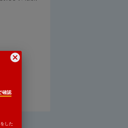
で確認
会をした