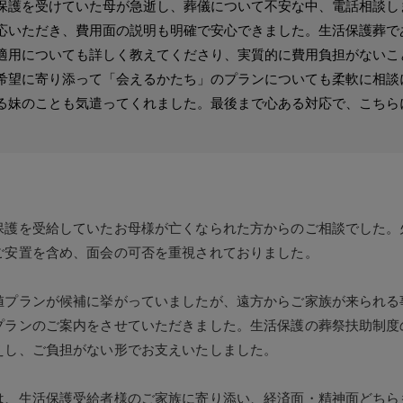
保護を受けていた母が急逝し、葬儀について不安な中、電話相談し
応いただき、費用面の説明も明確で安心できました。生活保護葬で
適用についても詳しく教えてくださり、実質的に費用負担がないこ
希望に寄り添って「会えるかたち」のプランについても柔軟に相談
る妹のことも気遣ってくれました。最後まで心ある対応で、こちら
保護を受給していたお母様が亡くなられた方からのご相談でした。
ご安置を含め、面会の可否を重視されておりました。
値プランが候補に挙がっていましたが、遠方からご家族が来られる
プランのご案内をさせていただきました。生活保護の葬祭扶助制度
えし、ご負担がない形でお支えいたしました。
は、生活保護受給者様のご家族に寄り添い、経済面・精神面どちら