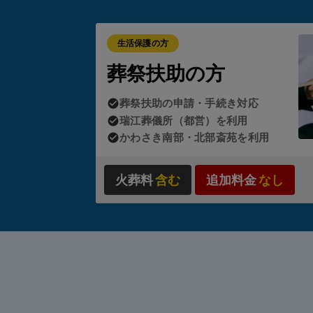
ただし
生活保護の方
・故
葬祭扶助の方
・故
・ご
葬祭扶助の申請・手続き対応
瑞江葬儀所（都営）を利用
状況に
かわさき南部・北部斎苑を利用
スワー
火葬料
含む
追加料金
なし