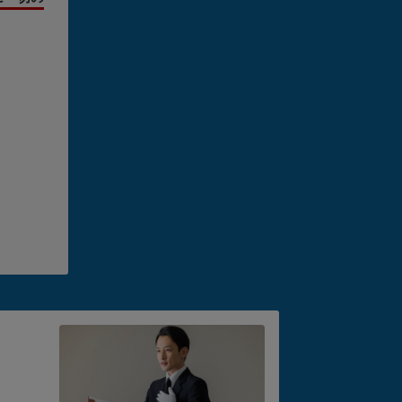
り、後
の
葬儀