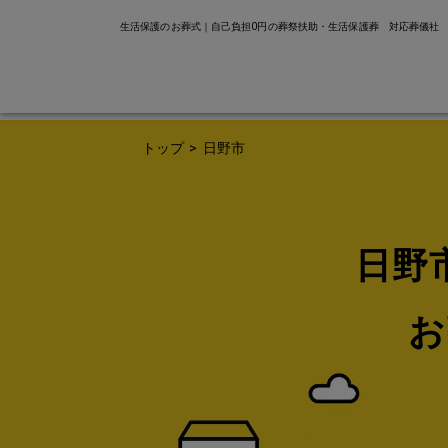
生活保護のお葬式｜自己負担0円の葬祭扶助・生活保護葬 対応葬儀社
トップ
>
日野市
日野
お