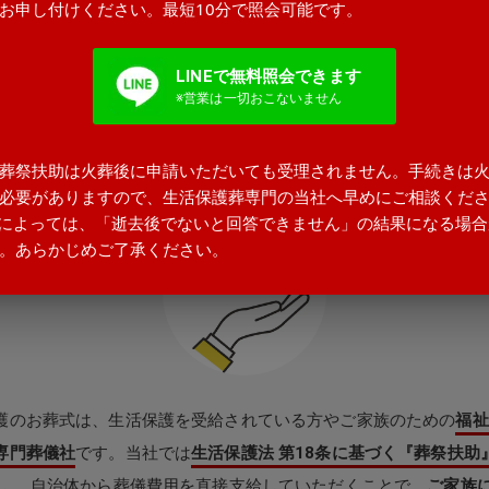
火葬費用含む・追加料金なし
お申し付けください。最短10分で照会可能です。
お見積が最終の請求金額です
LINEで無料照会できます
※営業は一切おこないません
無料になる理由
葬祭扶助は火葬後に申請いただいても受理されません。手続きは
必要がありますので、生活保護葬専門の当社へ早めにご相談くだ
によっては、「逝去後でないと回答できません」の結果になる場合
。あらかじめご了承ください。
護のお葬式は、生活保護を受給されている方やご家族のための
福祉
専門葬儀社
です。当社では
生活保護法 第18条に基づく『葬祭扶助
し、 自治体から葬儀費用を直接支給していただくことで、
ご家族