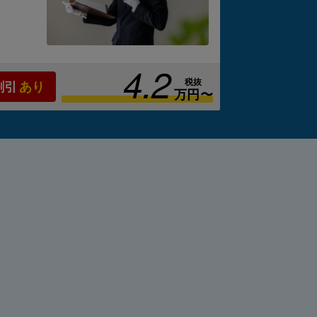
は
ケー
。
4.2
税抜
割引
あり
万円〜