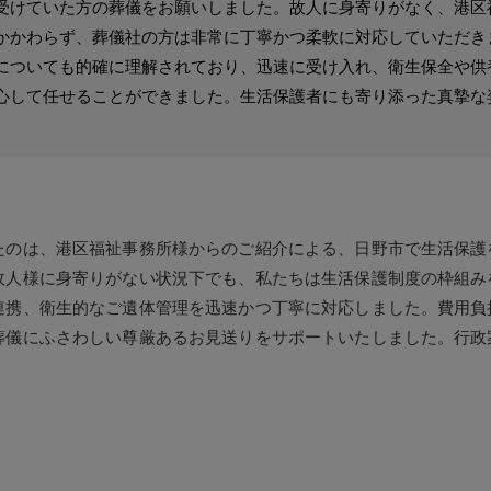
受けていた方の葬儀をお願いしました。故人に身寄りがなく、港区
かかわらず、葬儀社の方は非常に丁寧かつ柔軟に対応していただき
についても的確に理解されており、迅速に受け入れ、衛生保全や供
心して任せることができました。生活保護者にも寄り添った真摯な
たのは、港区福祉事務所様からのご紹介による、日野市で生活保護
故人様に身寄りがない状況下でも、私たちは生活保護制度の枠組み
連携、衛生的なご遺体管理を迅速かつ丁寧に対応しました。費用負
葬儀にふさわしい尊厳あるお見送りをサポートいたしました。行政