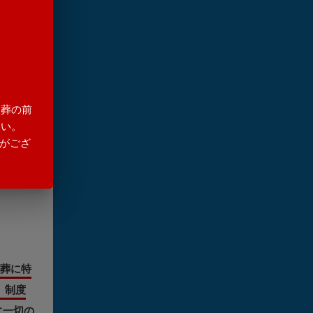
火葬の前
さい。
がござ
葬に特
』制度
に一切の