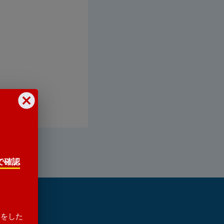
で確認
会をした