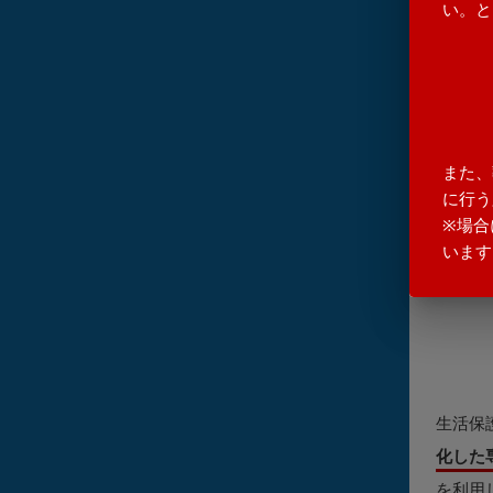
い。と
また、
に行う
※場合
います
生活保
化した
を利用