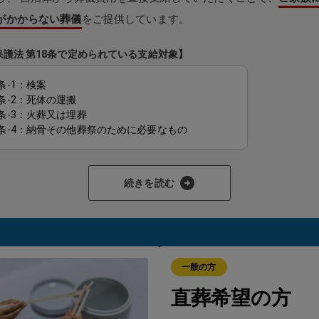
がかからない葬儀
をご提供しています。
保護法 第18条で定められている支給対象】
条-1：検案
8条-2：死体の運搬
8条-3：火葬又は埋葬
8条-4：納骨その他葬祭のために必要なもの
助が対象となり、支給が認められると
ご家族様が現金を立て替えた
続きを読む
求を受けたりすることはありません。
これが「生活保護のお葬式」
でご利用いただける理由です。
、制度の適用にはいくつかの要件があります。
一般の方
人または喪主となる方が生活保護受給者であること
直葬希望の方
人の預貯金や遺留金がほとんどないこと
遺族の方の資産状況に著しい余裕がないこと