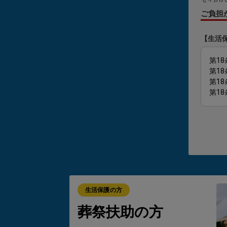
ご負担
【生活
第18
第1
第1
第1
葬祭扶
から請
が0円
ただし
生活保護の方
・故
葬祭扶助の方
・故
・ご