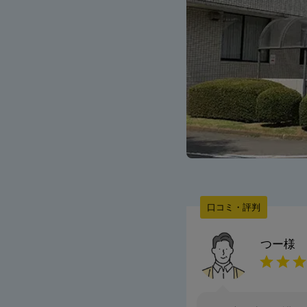
口コミ・評判
つー
様