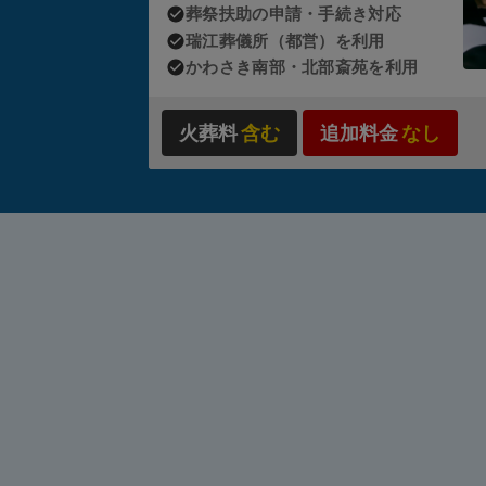
葬祭扶助の申請・手続き対応
瑞江葬儀所（都営）を利用
状況に
かわさき南部・北部斎苑を利用
スワー
火葬料
含む
追加料金
なし