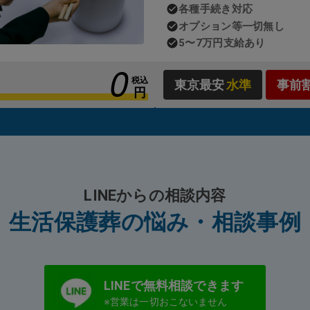
各種手続き対応
オプション等一切無し
よっては自治体の判断が必要となるため、「生活保護のお葬式」で
5〜7万円支給あり
カー様とのやり取りや申請手続きも含め、すべて代行
しております
0
税込
東京最安
水準
事前
円
LINEからの相談内容
生活保護葬の悩み・相談事例
LINEで無料相談できます
※営業は一切おこないません