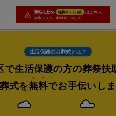
葬祭扶助の
はこちら
無料ネット相談
無料になるか、事前確認できます。
生活保護のお葬式とは？
区で生活保護の方の葬祭扶
葬式を無料でお手伝いし