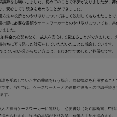
保護葬をお願いしました。初めてのことで不安がありましたが、葬
り、安心して手続きを進めることができました。
請方法や役所とのやり取りについて詳しく説明してもらえたことで
請の際に必要な書類やケースワーカーとのやり取りについても、具
りました。
追加料金の心配もなく、故人を安心して見送ることができました。
気持ちに寄り添った対応をしていただいたことに感謝しています。
ればよいのか分からない方には、ぜひおすすめしたい葬儀社です。
保護を受給していた方の葬儀を行う場合、葬祭扶助を利用すること
能です。当社では、ケースワーカーとの連携や役所への申請手続き
します。
故人の担当ケースワーカーに連絡し、必要書類（死亡診断書、申請
で進められます。役所の承認が下り次第、葬儀の手配を進めます。