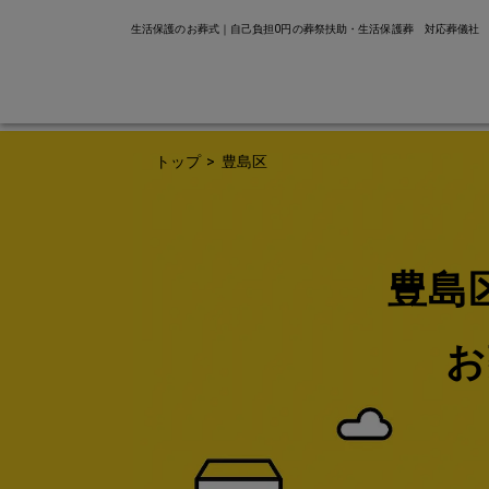
生活保護のお葬式｜自己負担0円の葬祭扶助・生活保護葬 対応葬儀社
トップ
>
豊島区
豊島
お