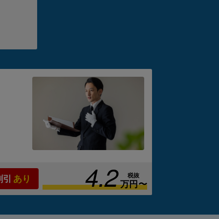
り、後
の
葬儀
は
ケー
。
4.2
税抜
割引
あり
万円〜