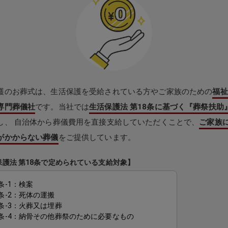
護のお葬式は、生活保護を受給されている方やご家族のための
福祉
専門葬儀社
です。当社では
生活保護法 第18条に基づく『葬祭扶助
し、 自治体から葬儀費用を直接支給していただくことで、
ご家族
がかからない葬儀
をご提供しています。
保護法 第18条で定められている支給対象】
条-1：検案
8条-2：死体の運搬
8条-3：火葬又は埋葬
8条-4：納骨その他葬祭のために必要なもの