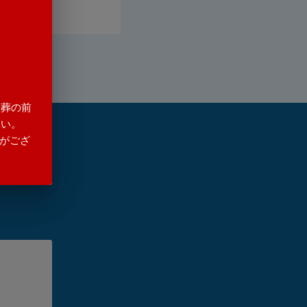
火葬の前
さい。
がござ