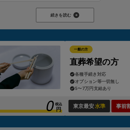
助が対象となり、支給が認められると
ご家族様が現金を立て替えた
続きを読む
求を受けたりすることはありません。
これが「生活保護のお葬式」
でご利用いただける理由です。
、制度の適用にはいくつかの要件があります。
一般の方
人または喪主となる方が生活保護受給者であること
直葬希望の方
人の預貯金や遺留金がほとんどないこと
遺族の方の資産状況に著しい余裕がないこと
各種手続き対応
オプション等一切無し
よっては自治体の判断が必要となるため、「生活保護のお葬式」で
5〜7万円支給あり
カー様とのやり取りや申請手続きも含め、すべて代行
しております
0
税込
東京最安
水準
事前
円