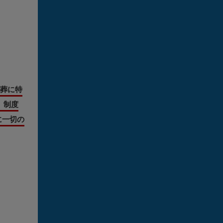
葬に特
』制度
に一切の