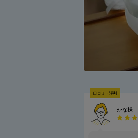
口コミ・評判
かな
様