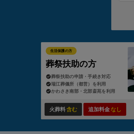
葬祭扶
から請
が0円
ただし
生活保護の方
・故
葬祭扶助の方
・故
・ご
葬祭扶助の申請・手続き対応
瑞江葬儀所（都営）を利用
状況に
かわさき南部・北部斎苑を利用
スワー
火葬料
含む
追加料金
なし