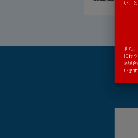
い。と
また、
に行う
※場合
います