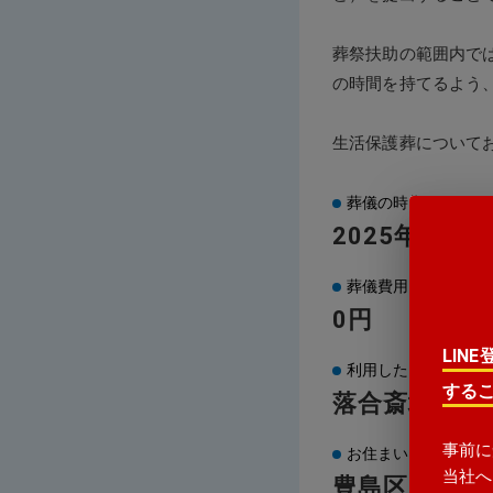
葬祭扶助の範囲内で
の時間を持てるよう
生活保護葬について
葬儀の時期は？
2025年2月
葬儀費用は？
0円
LIN
利用した火葬場は？
する
落合斎場
事前に
お住まいの地域は？
当社へ
豊島区