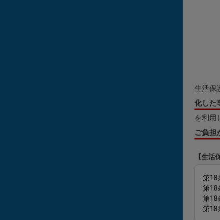
生活保
化した
を利用
ご負担
【生活
第18
第1
第1
第1