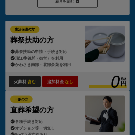
続きを読む
を立て替えたり、後から請求を受けたりすることはありませ
ん。
これが「生活保護のお葬式」の
葬儀が0円
でご利用いただ
ける理由です。
生活保護の方
ただし、制度の適用にはいくつかの要件があります。
葬祭扶助の方
・故人または喪主となる方が生活保護受給者であること
葬祭扶助の申請・手続き対応
・故人の預貯金や遺留金がほとんどないこと
・ご遺族の方の資産状況に著しい余裕がないこと
瑞江葬儀所（都営）を利用
かわさき南部・北部斎苑を利用
0
状況によっては自治体の判断が必要となるため、「生活保護
のお葬式」では
ケースワーカー様とのやり取りや申請手続き
税込
火葬料
含む
追加料金
なし
円
も含め、すべて代行
しております。
一般の方
直葬希望の方
各種手続き対応
オプション等一切無し
5〜7万円支給あり