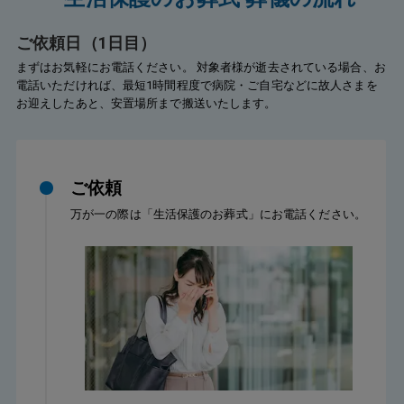
り、火
い状況をお伝えすると、すぐに安置施設を手配して
て調整
くださり、火葬までの間も安心して任せることがで
ご依頼日（1日目）
ていた
きました。火葬の日程も家族の都合を踏まえて調整
まずはお気軽にお電話ください。 対象者様が逝去されている場合、お
な対応
してくださり、本当に助かりました。姉との最後の
電話いただければ、最短1時間程度で病院・ご自宅などに故人さまを
でき、
時間を落ち着いて過ごせたのは、御社の支えがあっ
お迎えしたあと、安置場所まで搬送いたします。
たからだと思います。
ご依頼
万が一の際は「生活保護のお葬式」にお電話ください。