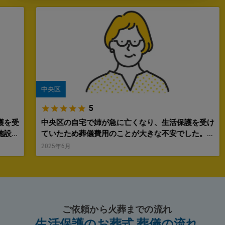
中央区
5
護を受
中央区の自宅で姉が急に亡くなり、生活保護を受け
施設の
ていたため葬儀費用のことが大きな不安でした。役
と言わ
所の窓口に行く時間もなく、どうしたらいいのか分
2025年6月
うすれ
からない状態で御社に電話をしました。最初の問い
談した
合わせからとても親身に対応してくださり、『葬祭
費用の
扶助制度を利用すれば費用の負担はありません』と
してい
分かりやすく説明していただいたことで、気持ちが
絡につ
落ち着きました。手続きの流れや必要な情報につい
ご依頼から火葬までの流れ
さった
ても丁寧に教えていただき、初めてでも安心して進
生活保護のお葬式 葬儀の流れ
らの搬
めることができました。また、自宅での安置が難し