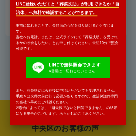
LINE登録いただくと「葬祭扶助」が利用できるか「自
「遠方の親戚が亡くなったと」警察
署から連絡がありました。
治体」へ無料で確認することができます。
詳細を見る
事前に知れることで、金額面の心配を取り除けるかと存じま
す。
当社へお電話、または、公式ラインにて「葬祭扶助」を受けれ
るかの照会をしたい。とお申し付けください。最短10分で照会
可能です。
お気軽にお電話ください
0120-771-552
LINEで無料照会できます
※営業は一切おこないません
受付時間 24時間365日対応
タップすると電話がかかります
また、葬祭扶助は火葬後に申請いただいても受理されません。
手続きは火葬の前に行う必要がありますので、生活保護葬専門
の当社へ早めにご相談ください。
※場合によっては、「逝去後でないと回答できません」の結果
になる場合がございます。あらかじめご了承ください。
年間100件以上の生活保護葬の実績
中央区のお客様の声