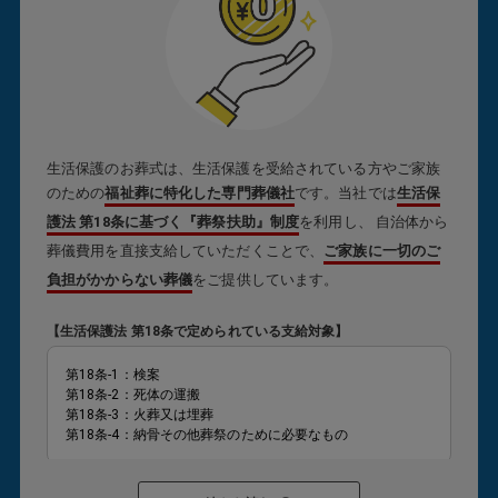
生活保護のお葬式は、生活保護を受給されている方やご家族
のための
福祉葬に特化した専門葬儀社
です。当社では
生活保
護法 第18条に基づく『葬祭扶助』制度
を利用し、 自治体から
葬儀費用を直接支給していただくことで、
ご家族に一切のご
負担がかからない葬儀
をご提供しています。
【生活保護法 第18条で定められている支給対象】
第18条-1：検案
第18条-2：死体の運搬
第18条-3：火葬又は埋葬
第18条-4：納骨その他葬祭のために必要なもの
葬祭扶助が対象となり、支給が認められると
ご家族様が現金