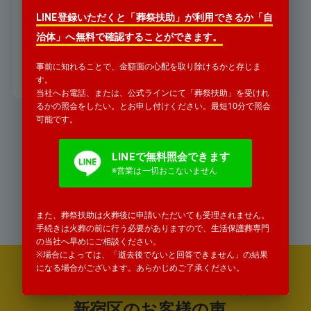
ですか
LINE登録いただくと「葬祭扶助」が利用できるか「自
「遠方の親戚が亡くなったと」警察
治体」へ無料で確認することができます。
署から連絡がありました。
事前に知れることで、金額面の心配を取り除けるかと存じま
詳細を見る
す。
当社へお電話、または、公式ラインにて「葬祭扶助」を受けれ
るかの照会をしたい。とお申し付けください。最短10分で照会
可能です。
お気軽にお電話ください
LINEで無料照会できます
0120-771-552
※営業は一切おこないません
受付時間 24時間365日対応
タップすると電話がかかります
また、葬祭扶助は火葬後に申請いただいても受理されません。
手続きは火葬の前に行う必要がありますので、生活保護葬専門
の当社へ早めにご相談ください。
※場合によっては、「逝去後でないと回答できません」の結果
になる場合がございます。あらかじめご了承ください。
年間100件以上の生活保護葬の実績
新宿区のお客様の声