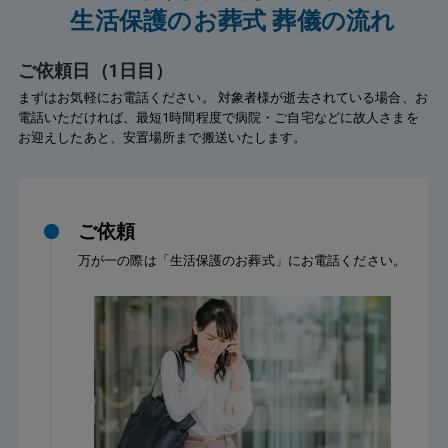
生活保護のお葬式 葬儀の流れ
も「生
搬送の手配も素早く、必要な書類や申請の流れにつ
にお願
いても詳しく教えてくださったので、不慣れな状況
護を受
でも落ち着いて行動できました。
ご依頼日（1日目）
、ぜひ
まずはお気軽にお電話ください。 対象者様が逝去されている場合、お
電話いただければ、最短1時間程度で病院・ご自宅などに故人さまを
お迎えしたあと、安置場所まで搬送いたします。
ご依頼
万が一の際は「生活保護のお葬式」にお電話ください。