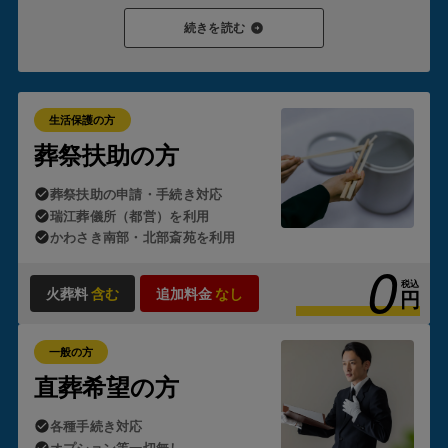
葬祭扶助が対象となり、支給が認められると
ご家族様が現金
続きを読む
を立て替えたり、後から請求を受けたりすることはありませ
ん。
これが「生活保護のお葬式」の
葬儀が0円
でご利用いただ
ける理由です。
生活保護の方
ただし、制度の適用にはいくつかの要件があります。
葬祭扶助の方
・故人または喪主となる方が生活保護受給者であること
葬祭扶助の申請・手続き対応
・故人の預貯金や遺留金がほとんどないこと
・ご遺族の方の資産状況に著しい余裕がないこと
瑞江葬儀所（都営）を利用
かわさき南部・北部斎苑を利用
0
状況によっては自治体の判断が必要となるため、「生活保護
のお葬式」では
ケースワーカー様とのやり取りや申請手続き
税込
火葬料
含む
追加料金
なし
円
も含め、すべて代行
しております。
一般の方
直葬希望の方
各種手続き対応