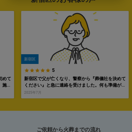
新宿区
5
初めて
新宿区で父が亡くなり、警察から『葬儀社を決めて
、施設
ください』と急に連絡を受けました。何も準備がで
さり、
きていない状態で戸惑いましたが、御社に電話した
2025年7月
いて、
ところ、最初から最後までとても丁寧に対応してい
えて、
ただきました。 父は生活保護を受けていたため、
や今後
費用がどのくらいかかるのか大きな不安がありまし
つひと
た。しかし、担当の方から『葬祭扶助制度を利用す
でし
れば自己負担なく火葬を進められる』と分かりやす
ご依頼から火葬までの流れ
最初は
く説明していただき、安心することができました。