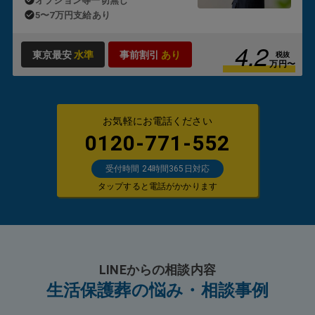
オプション等一切無し
5〜7万円支給あり
4.2
東京最安
水準
事前割引
あり
税抜
万円〜
お気軽にお電話ください
0120-771-552
受付時間 24時間365日対応
タップすると電話がかかります
LINEからの相談内容
生活保護葬の悩み・相談事例