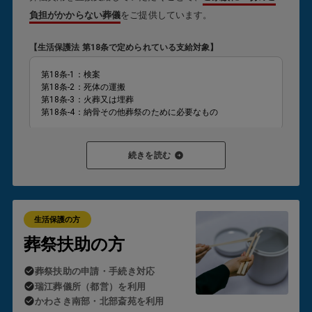
負担がかからない葬儀
をご提供しています。
【生活保護法 第18条で定められている支給対象】
第18条-1：検案
第18条-2：死体の運搬
第18条-3：火葬又は埋葬
第18条-4：納骨その他葬祭のために必要なもの
葬祭扶助が対象となり、支給が認められると
ご家族様が現金
続きを読む
を立て替えたり、後から請求を受けたりすることはありませ
ん。
これが「生活保護のお葬式」の
葬儀が0円
でご利用いただ
ける理由です。
生活保護の方
ただし、制度の適用にはいくつかの要件があります。
葬祭扶助の方
・故人または喪主となる方が生活保護受給者であること
葬祭扶助の申請・手続き対応
・故人の預貯金や遺留金がほとんどないこと
・ご遺族の方の資産状況に著しい余裕がないこと
瑞江葬儀所（都営）を利用
かわさき南部・北部斎苑を利用