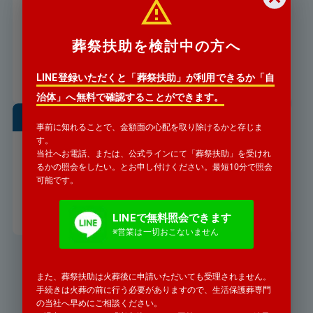
ました。どうすればいいですか？
長年連絡をとっていない親が亡くなったと警察署
葬祭扶助を検討中の方へ
から連絡がありました。
詳細を見る
LINE登録いただくと「葬祭扶助」が利用できるか「自
治体」へ無料で確認することができます。
事前に知れることで、金額面の心配を取り除けるかと存じま
遠方からでも葬儀の手配は可能
す。
ですか
当社へお電話、または、公式ラインにて「葬祭扶助」を受けれ
「遠方の親戚が亡くなったと」警察
るかの照会をしたい。とお申し付けください。最短10分で照会
署から連絡がありました。
可能です。
詳細を見る
LINEで無料照会できます
※営業は一切おこないません
また、葬祭扶助は火葬後に申請いただいても受理されません。
お気軽にお電話ください
手続きは火葬の前に行う必要がありますので、生活保護葬専門
0120-771-552
の当社へ早めにご相談ください。