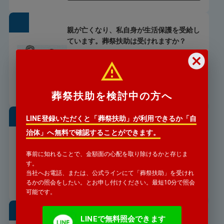
親が亡くなり、私自身が生活保護を受給し
ています。葬祭扶助は受けれますか？
私が生活保護を受給しているのですが、葬祭扶助
は受けれますか？
詳細を見る
葬祭扶助を検討中の方へ
LINE登録いただくと「葬祭扶助」が利用できるか「自
親が亡くなったと、警察署から連絡があり
治体」へ無料で確認することができます。
ました。どうすればいいですか？
長年連絡をとっていない親が亡くなったと警察署
事前に知れることで、金額面の心配を取り除けるかと存じま
から連絡がありました。
す。
当社へお電話、または、公式ラインにて「葬祭扶助」を受けれ
詳細を見る
るかの照会をしたい。とお申し付けください。最短10分で照会
可能です。
遠方からでも葬儀の手配は可能
LINEで無料照会できます