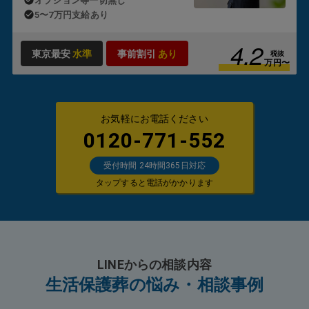
オプション等一切無し
5〜7万円支給あり
4.2
東京最安
水準
事前割引
あり
税抜
万円〜
お気軽にお電話ください
0120-771-552
受付時間 24時間365日対応
タップすると電話がかかります
LINEからの相談内容
生活保護葬の悩み・相談事例