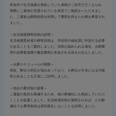
草加市で生活保護を受給していた弟様がご自宅で亡くなられ、
警察にご遺体が安置されている状況でご相談をいただきまし
た。ご遺族は葬祭扶助を利用して費用を抑えた火葬を希望され
ました。
＜生活保護葬祭扶助の説明＞
生活保護受給者の葬祭扶助は、市役所の福祉課に申請する必要
があることをご案内しました。扶助が認められる場合、火葬費
用や必要最低限の搬送費用が支給される旨をお伝えしました。
＜火葬スケジュールの制限＞
現在、弊社の対応が混み合っており、火葬日が月末になる可能
性があることを正直にご説明しました。
＜他社の選択肢の提案＞
ご遺族の負担を軽減するため、他の葬儀社にも相談していただ
くことを提案しました。生活保護扶助が適用されれば、どの葬
儀社でも費用負担は原則発生しないことを説明しました。