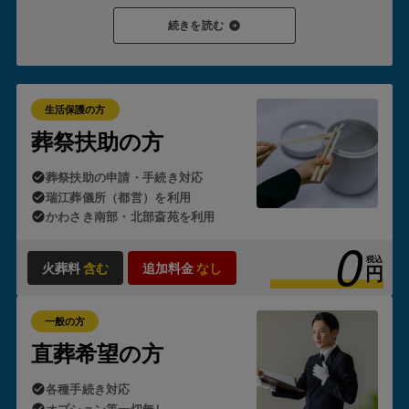
葬祭扶助が対象となり、支給が認められると
ご家族様が現金
続きを読む
を立て替えたり、後から請求を受けたりすることはありませ
ん。
これが「生活保護のお葬式」の
葬儀が0円
でご利用いただ
ける理由です。
生活保護の方
ただし、制度の適用にはいくつかの要件があります。
葬祭扶助の方
・故人または喪主となる方が生活保護受給者であること
葬祭扶助の申請・手続き対応
・故人の預貯金や遺留金がほとんどないこと
・ご遺族の方の資産状況に著しい余裕がないこと
瑞江葬儀所（都営）を利用
かわさき南部・北部斎苑を利用
0
状況によっては自治体の判断が必要となるため、「生活保護
のお葬式」では
ケースワーカー様とのやり取りや申請手続き
税込
火葬料
含む
追加料金
なし
円
も含め、すべて代行
しております。
一般の方
直葬希望の方
各種手続き対応