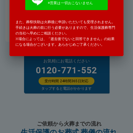
ですか
※営業は一切おこないません
「遠方の親戚が亡くなったと」警察
署から連絡がありました。
また、葬祭扶助は火葬後に申請いただいても受理されません。
手続きは火葬の前に行う必要がありますので、生活保護葬専門
詳細を見る
の当社へ早めにご相談ください。
※場合によっては、「逝去後でないと回答できません」の結果
になる場合がございます。あらかじめご了承ください。
お気軽にお電話ください
0120-771-552
受付時間 24時間365日対応
タップすると電話がかかります
ご依頼から火葬までの流れ
生活保護のお葬式 葬儀の流れ