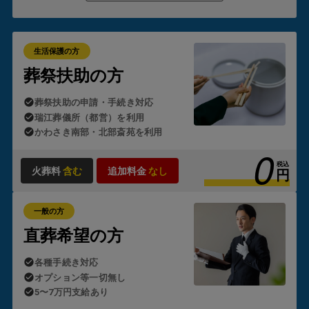
を立て替えたり、後から請求を受けたりすることはありませ
ん。
これが「生活保護のお葬式」の
葬儀が0円
でご利用いただ
ける理由です。
生活保護の方
ただし、制度の適用にはいくつかの要件があります。
葬祭扶助の方
・故人または喪主となる方が生活保護受給者であること
葬祭扶助の申請・手続き対応
・故人の預貯金や遺留金がほとんどないこと
・ご遺族の方の資産状況に著しい余裕がないこと
瑞江葬儀所（都営）を利用
かわさき南部・北部斎苑を利用
0
状況によっては自治体の判断が必要となるため、「生活保護
のお葬式」では
ケースワーカー様とのやり取りや申請手続き
税込
火葬料
含む
追加料金
なし
円
も含め、すべて代行
しております。
一般の方
直葬希望の方
各種手続き対応
オプション等一切無し
5〜7万円支給あり