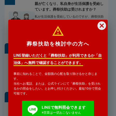
親が亡くなり、私自身が生活保護を受給し
ています。葬祭扶助は受けれますか？
私が生活保護を受給しているのですが、葬祭扶助
は受けれますか？
詳細を見る
葬祭扶助を検討中の方へ
親が亡くなったと、警察署から連絡があり
LINE登録いただくと「葬祭扶助」が利用できるか「自
ました。どうすればいいですか？
治体」へ無料で確認することができます。
長年連絡をとっていない親が亡くなったと警察署
から連絡がありました。
事前に知れることで、金額面の心配を取り除けるかと存じま
す。
詳細を見る
当社へお電話、または、公式ラインにて「葬祭扶助」を受けれ
るかの照会をしたい。とお申し付けください。最短10分で照会
可能です。
遠方からでも葬儀の手配は可能
ですか
LINEで無料照会できます
※営業は一切おこないません
「遠方の親戚が亡くなったと」警察