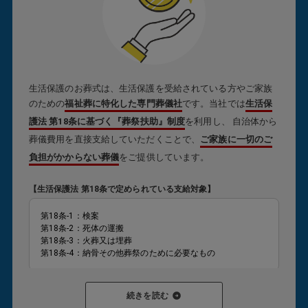
生活保護のお葬式は、生活保護を受給されている方やご家族
のための
福祉葬に特化した専門葬儀社
です。当社では
生活保
護法 第18条に基づく『葬祭扶助』制度
を利用し、 自治体から
葬儀費用を直接支給していただくことで、
ご家族に一切のご
負担がかからない葬儀
をご提供しています。
【生活保護法 第18条で定められている支給対象】
第18条-1：検案
第18条-2：死体の運搬
第18条-3：火葬又は埋葬
第18条-4：納骨その他葬祭のために必要なもの
葬祭扶助が対象となり、支給が認められると
ご家族様が現金
続きを読む