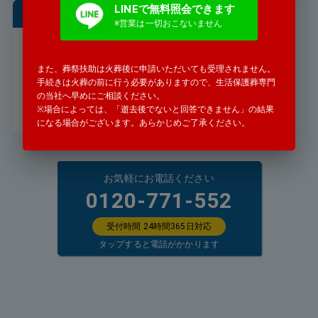
LINEで無料照会できます
※営業は一切おこないません
遠方からでも葬儀の手配は可能
ですか
「遠方の親戚が亡くなったと」警察
また、葬祭扶助は火葬後に申請いただいても受理されません。
署から連絡がありました。
手続きは火葬の前に行う必要がありますので、生活保護葬専門
の当社へ早めにご相談ください。
詳細を見る
※場合によっては、「逝去後でないと回答できません」の結果
になる場合がございます。あらかじめご了承ください。
お気軽にお電話ください
0120-771-552
受付時間 24時間365日対応
タップすると電話がかかります