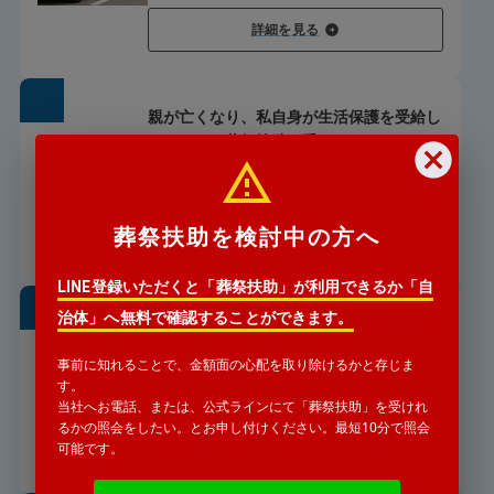
詳細を見る
親が亡くなり、私自身が生活保護を受給し
ています。葬祭扶助は受けれますか？
私が生活保護を受給しているのですが、葬祭扶助
は受けれますか？
葬祭扶助を検討中の方へ
詳細を見る
LINE登録いただくと「葬祭扶助」が利用できるか「自
治体」へ無料で確認することができます。
親が亡くなったと、警察署から連絡があり
ました。どうすればいいですか？
事前に知れることで、金額面の心配を取り除けるかと存じま
長年連絡をとっていない親が亡くなったと警察署
す。
から連絡がありました。
当社へお電話、または、公式ラインにて「葬祭扶助」を受けれ
るかの照会をしたい。とお申し付けください。最短10分で照会
詳細を見る
可能です。