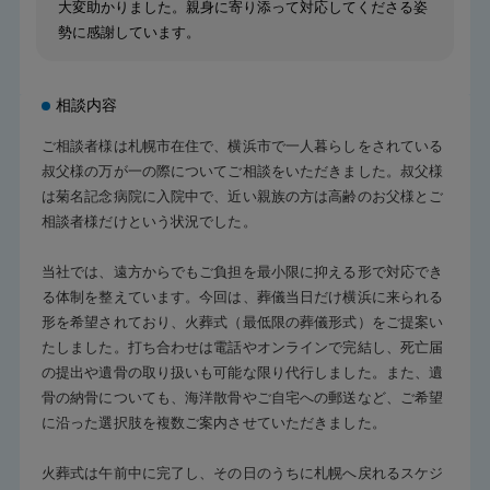
大変助かりました。親身に寄り添って対応してくださる姿
勢に感謝しています。
相談内容
ご相談者様は札幌市在住で、横浜市で一人暮らしをされている
叔父様の万が一の際についてご相談をいただきました。叔父様
は菊名記念病院に入院中で、近い親族の方は高齢のお父様とご
相談者様だけという状況でした。
当社では、遠方からでもご負担を最小限に抑える形で対応でき
る体制を整えています。今回は、葬儀当日だけ横浜に来られる
形を希望されており、火葬式（最低限の葬儀形式）をご提案い
たしました。打ち合わせは電話やオンラインで完結し、死亡届
の提出や遺骨の取り扱いも可能な限り代行しました。また、遺
骨の納骨についても、海洋散骨やご自宅への郵送など、ご希望
に沿った選択肢を複数ご案内させていただきました。
火葬式は午前中に完了し、その日のうちに札幌へ戻れるスケジ