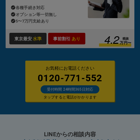
各種手続き対応
オプション等一切無し
5〜7万円支給あり
4.2
東京最安
水準
事前割引
あり
税抜
万円〜
お気軽にお電話ください
0120-771-552
受付時間 24時間365日対応
タップすると電話がかかります
LINEからの相談内容