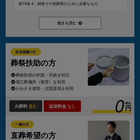
第18条-4：納骨その他葬祭のために必要なもの
葬祭扶助が対象となり、支給が認められると
ご家族様が現金
続きを読む
を立て替えたり、後から請求を受けたりすることはありませ
ん。
これが「生活保護のお葬式」の
葬儀が0円
でご利用いただ
ける理由です。
生活保護の方
ただし、制度の適用にはいくつかの要件があります。
葬祭扶助の方
・故人または喪主となる方が生活保護受給者であること
葬祭扶助の申請・手続き対応
・故人の預貯金や遺留金がほとんどないこと
・ご遺族の方の資産状況に著しい余裕がないこと
瑞江葬儀所（都営）を利用
かわさき南部・北部斎苑を利用
0
状況によっては自治体の判断が必要となるため、「生活保護
のお葬式」では
ケースワーカー様とのやり取りや申請手続き
税込
火葬料
含む
追加料金
なし
円
も含め、すべて代行
しております。
一般の方
直葬希望の方